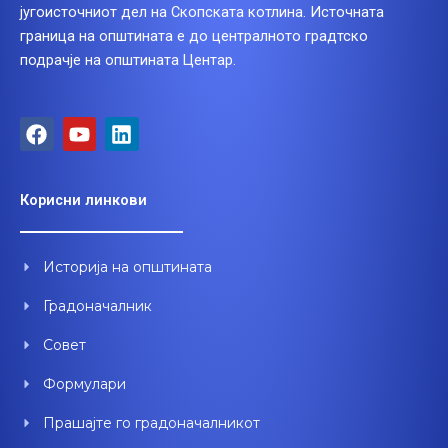
југоисточниот дел на Скопската котлина. Источната
граница на општината е до централното градтско
подрачје на општината Центар.
F
Y
L
a
o
i
c
u
n
e
t
k
Корисни линкови
b
u
e
o
b
d
o
e
i
Историја на општината
k
n
Градоначалник
Совет
Формулари
Прашајте го градоначалникот