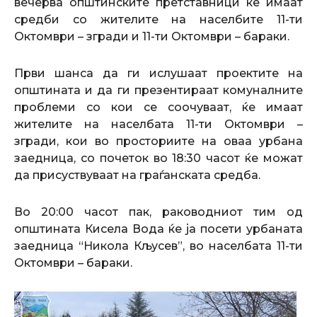
вечерва општинските претставници ќе имаат
средби со жителите на населбите 11-ти
Октомври – згради и 11-ти Октомври – бараки.
Први шанса да ги ислушаат проектите на
општината и да ги презентираат комуналните
проблеми со кои се соочуваат, ќе имаат
жителите на населбата 11-ти Октомври –
згради, кои во просториите на оваа урбана
заедница, со почеток во 18:30 часот ќе можат
да присуствуваат на граѓанската средба.
Во 20:00 часот пак, раководниот тим од
општината Кисела Вода ќе ја посети урбаната
заедница “Никола Кљусев”, во населбата 11-ти
Октомври – бараки.