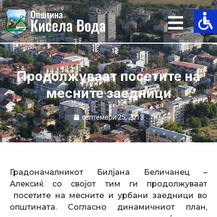
Skip
to
content
Продолжуваат посетите на
месните заедници
септември 25, 2013
Градоначалникот Билјана Беличанец –
Алексиќ со својот тим ги продолжуваат
посетите на месните и урбани заедници во
општината. Согласно динамичниот план,