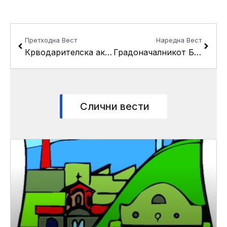
Prev
Next
Претходна Вест
Наредна Вест
Крводарителска акција во Усје
Градоначалникот Беличанец – Алексиќ ги посети урбаните заедници “11-ти Октомври-згради” и “Никола Кљусев”
Слични вести