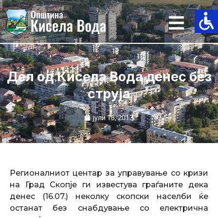
Skip
to
content
Дел од Кисела Вода денес без
струја
јули 16, 2013
Регионалниот центар за управување со кризи
на Град Скопје ги известува граѓаните дека
денес (16.07.) неколку скопски населби ќе
останат без снабдување со електрична