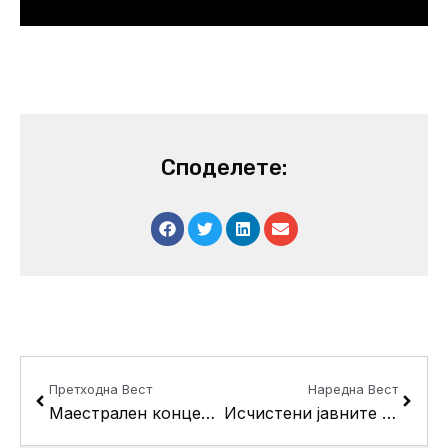
Споделете:
Prev
Next
Претходна Вест
Наредна Вест
Маестрален концерт на Драган Даутовски Квартет
Исчистени јавните површини околу трим – патеката во Кисела Вода