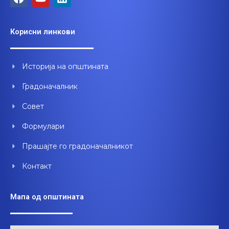
a
o
i
c
u
n
e
t
k
Корисни линкови
b
u
e
o
b
d
o
e
i
Историја на општината
k
n
Градоначалник
Совет
Формулари
Прашајте го градоначалникот
Контакт
Мапа од општината