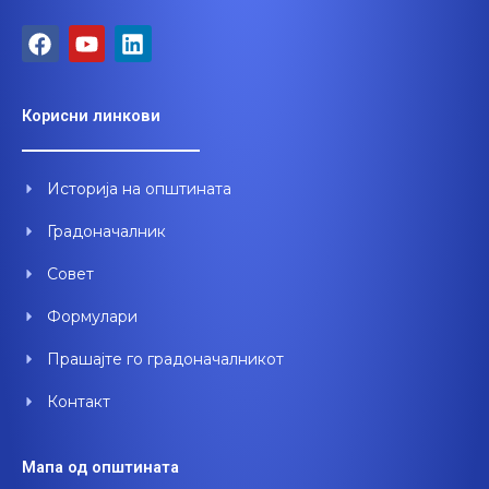
F
Y
L
a
o
i
c
u
n
e
t
k
Корисни линкови
b
u
e
o
b
d
o
e
i
Историја на општината
k
n
Градоначалник
Совет
Формулари
Прашајте го градоначалникот
Контакт
Мапа од општината