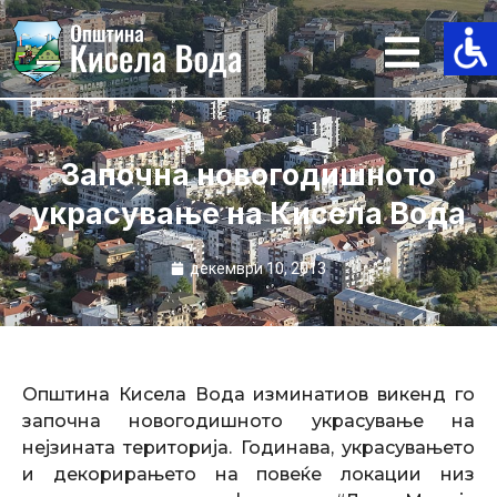
Skip
to
content
Започна новогодишното
украсување на Кисела Вода
декември 10, 2013
Општина Кисела Вода изминатиов викенд го
започна новогодишното украсување на
нејзината територија. Годинава, украсувањето
и декорирањето на повеќе локации низ