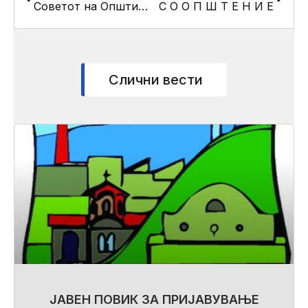
Советот на Општина Кисела Вода ќе ја одржи 10-та пленарна седница
С О О П Ш Т Е Н И Е
Слични вести
ЈАВЕН ПОВИК ЗА ПРИЈАВУВАЊЕ