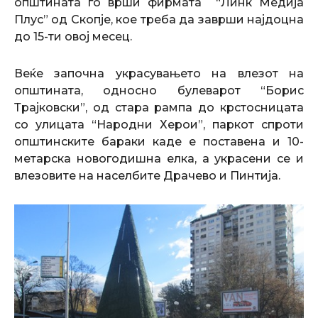
општината го врши фирмата “Линк Медија
Плус” од Скопје, кое треба да заврши најдоцна
до 15-ти овој месец.
Веќе започна украсувањето на влезот на
општината, односно булеварот “Борис
Трајковски”, од стара рампа до крстосницата
со улицата “Народни Херои”, паркот спроти
општинските бараки каде е поставена и 10-
метарска новогодишна елка, а украсени се и
влезовите на населбите Драчево и Пинтија.