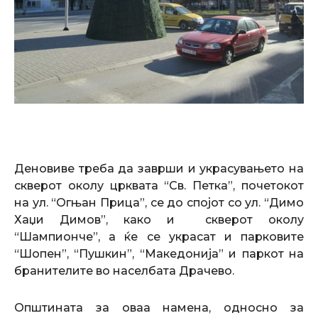
Деновиве треба да заврши и украсувањето на
скверот околу црквата “Св. Петка”, почетокот
на ул. “Огњан Прица”, се до спојот со ул. “Димо
Хаџи Димов”, како и скверот околу
“Шампионче”, а ќе се украсат и парковите
“Шопен”, “Пушкин”, “Македонија” и паркот на
бранителите во населбата Драчево.
Општината за оваа намена, односно за