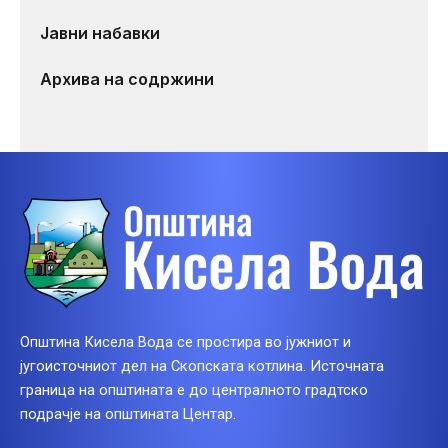
Јавни набавки
Архива на содржини
Општина Кисела Вода се простира во јужниот и
југоисточниот дел на Скопската котлина. Источната
граница на општината е до централното градтско
подрачје на општината Центар.