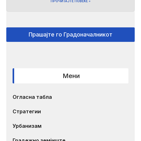
ПРОЧИТАЈТЕ ПОВЕЌЕ »
Прашајте го Градоначалникот
Мени
Огласна табла
Стратегии
Урбанизам
Градежно земјиште