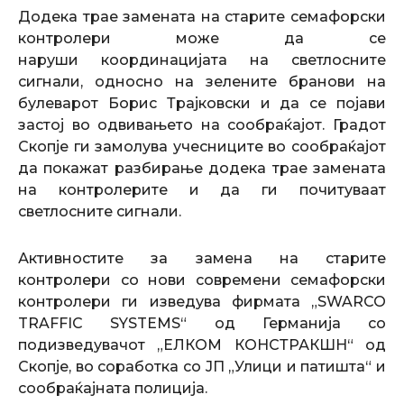
Додека трае замената на старите семафорски
контролери може да се
наруши координацијата на светлосните
сигнали, односно на зелените бранови на
булеварот Борис Трајковски и да се појави
застој во одвивањето на сообраќајот. Градот
Скопје ги замолува учесниците во сообраќајот
да покажат разбирање додека трае замената
на контролерите и да ги почитуваат
светлосните сигнали.
Активностите за замена на старите
контролери со нови современи семафорски
контролери ги изведува фирмата „SWARCO
TRAFFIC SYSTEMS“ од Германија со
подизведувачот „ЕЛКОМ КОНСТРАКШН“ од
Скопје, во соработка со ЈП „Улици и патишта“ и
сообраќајната полиција.