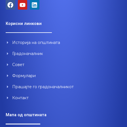
F
Y
L
a
o
i
c
u
n
e
t
k
Корисни линкови
b
u
e
o
b
d
o
e
i
Историја на општината
k
n
Градоначалник
Совет
Формулари
Прашајте го градоначалникот
Контакт
Мапа од општината