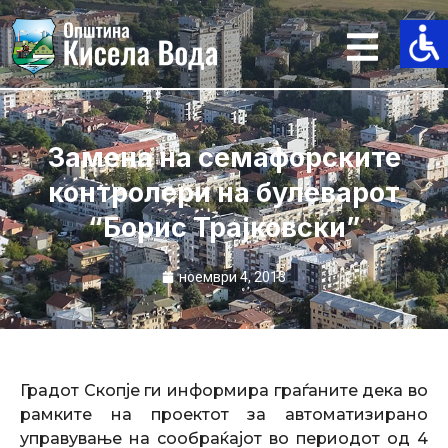
Skip
to
content
Замена на семафорските
контролери на булеварот
“Борис Трајковски”
ноември 4, 2013
Градот Скопје ги информира граѓаните дека во
рамките на проектот за автоматизирано
управување на сообраќајот во периодот од 4