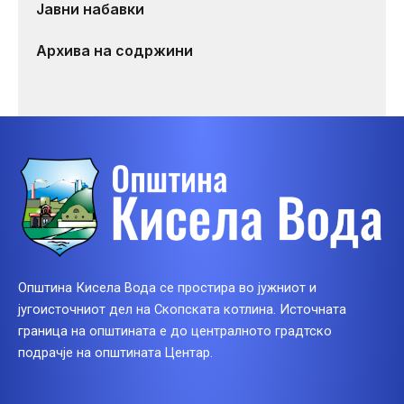
Јавни набавки
Архива на содржини
Општина Кисела Вода се простира во јужниот и
југоисточниот дел на Скопската котлина. Источната
граница на општината е до централното градтско
подрачје на општината Центар.