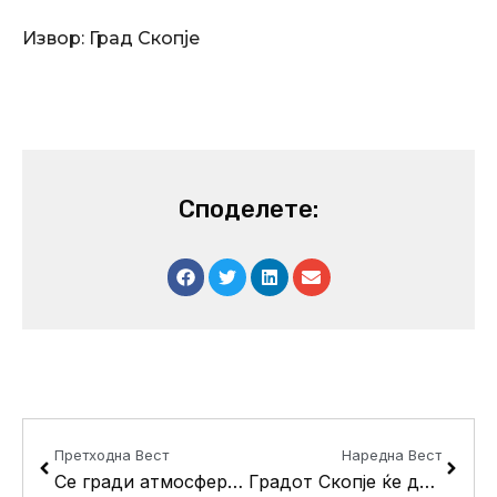
Извор: Град Скопје
Споделете:
Prev
Next
Претходна Вест
Наредна Вест
Се гради атмосферска канализација на улиците “Локов” и “Ѓорѓи Димитров” во Кисела Вода
Градот Скопје ќе додели садници на урбани и месни заедници и куќни совети