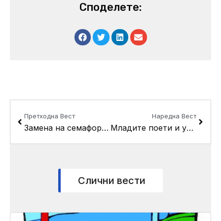
Споделете:
Prev
Next
Претходна Вест
Наредна Вест
Замена на семафорските контролери на булеварот “Борис Трајковски”
Младите поети и уметници од Кисела Вода учествуваа на 46 –те Детски Рацинови средби во Велес
Слични вести