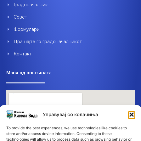
Градоначалник
Совет
Формулари
Прашајте го градоначалникот
Контакт
Мапа од општината
Управувај со колачиња
To provide the best experiences, we use technologies like cookies to
store and/or access device information. Consenting to these
technologies will allow us to process data such as browsing behavior or