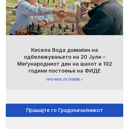
Кисела Вода домаќин на
одбележувањето на 20 Јули –
Меѓународниот ден на шахот и 102
години постоење на ФИДЕ
ПРОЧИТАЈТЕ ПОВЕЌЕ »
Прашајте го Градоначалникот