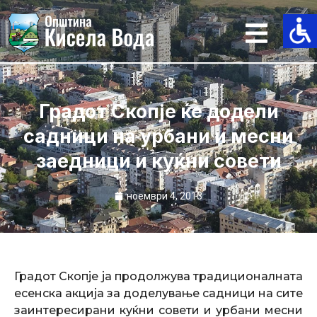
Skip
to
content
Градот Скопје ќе додели
садници на урбани и месни
заедници и куќни совети
ноември 4, 2013
Градот Скопје ја продолжува традиционалната
есенска акција за доделување садници на сите
заинтересирани куќни совети и урбани месни