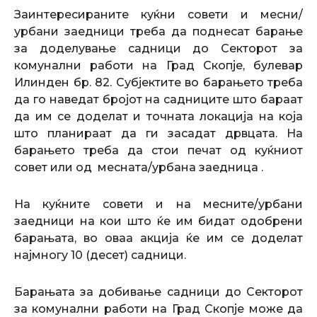
Заинтересираните куќни совети и месни/
урбани заедници треба да поднесат барање
за доделување садници до Секторот за
комунални работи на Град Скопје, булевар
Илинден бр. 82. Субјектите во барањето треба
да го наведат бројот на садниците што бараат
да им се доделат и точната локација на која
што планираат да ги засадат дрвцата. На
барањето треба да стои печат од куќниот
совет или од месната/урбана заедница .
На куќните совети и на месните/урбани
заедници на кои што ќе им бидат одобрени
барањата, во оваа акција ќе им се доделат
најмногу 10 (десет) садници.
Барањата за добивање садници до Секторот
за комунални работи на Град Скопје може да