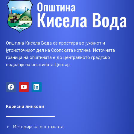
Општина Кисела Вода се простира во јужниот и
југоисточниот дел на Скопската котлина. Источната
граница на општината е до централното градтско
подрачје на општината Центар.
F
Y
L
a
o
i
c
u
n
e
t
k
Корисни линкови
b
u
e
o
b
d
o
e
i
Историја на општината
k
n