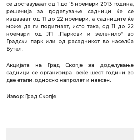
се доставуваат од 1 до 15 ноември 2013 година,
решенија за доделување садници ќе се
издаваат од 11 до 22 ноември, а садниците ќе
може да ги подигнаат, исто така, од 11 до 22
ноември од ЈП „Паркови и зеленило“ во
Градски парк или од расадникот во населба
Бутел.
Акцијата на Град Скопје за доделување
садници се организира веќе шест години во
две етапи, односно напролет и наесен.
Извор: Град Скопје