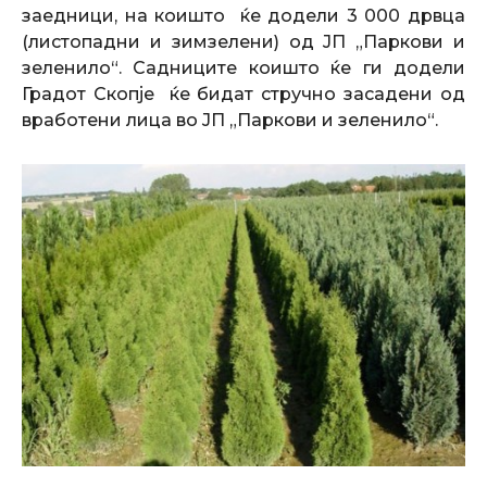
заедници, на коишто ќе додели 3 000 дрвца
(листопадни и зимзелени) од ЈП „Паркови и
зеленило“. Садниците коишто ќе ги додели
Градот Скопје ќе бидат стручно засадени од
вработени лица во ЈП „Паркови и зеленило“.