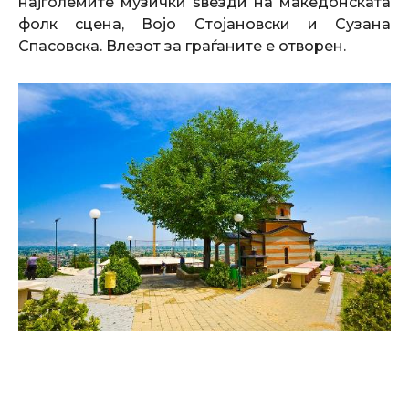
најголемите музички ѕвезди на македонската
фолк сцена, Војо Стојановски и Сузана
Спасовска. Влезот за граѓаните е отворен.