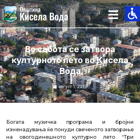
Skip
to
content
Во сабота се затвора
културното лето во Кисела
Вода
август 1, 2013
Богата музичка програма и бројни
изненадувања ќе понуди свеченото затворање
на овогодинешното културно лето “Три