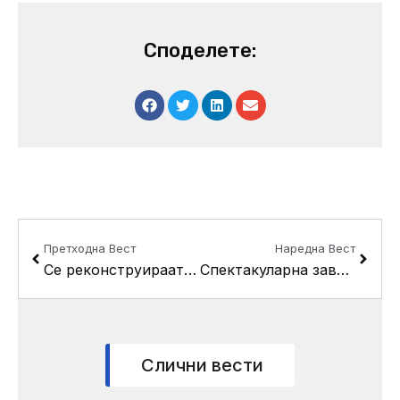
Споделете:
Prev
Next
Претходна Вест
Наредна Вест
Се реконструираат тротоари и се чистат дивите депонии во Кисела Вода
Спектакуларна завршница на културното лето “Три круши”
Слични вести