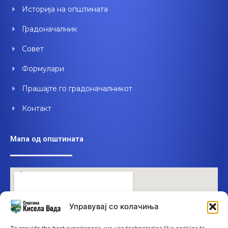
o
e
i
Историја на општината
k
n
Градоначалник
Совет
Формулари
Прашајте го градоначалникот
Контакт
Мапа од општината
Управувај со колачиња