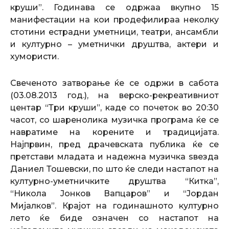
круши”. Годинава се одржаа вкупно 15
манифестации на кои продефилираа неколку
стотини естрадни уметници, театри, ансамбли
и културно – уметнички друштва, актери и
хумористи.
Свеченото затворање ќе се одржи в сабота
(03.08.2013 год.), на верско-рекреативниот
центар “Три круши”, каде со почеток во 20:30
часот, со шаренолика музичка програма ќе се
навратиме на корените и традицијата.
Најпрвин, пред драчевската публика ќе се
претстави младата и надежна музичка ѕвезда
Даниел Тошевски, по што ќе следи настапот на
културно-уметничките друштва “Китка”,
“Никола Јонков Вапцаров” и “Јордан
Мијалков”. Крајот на годинашното културно
лето ќе биде означен со настапот на