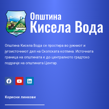
Општина Кисела Вода се простира во јужниот и
југоисточниот дел на Скопската котлина. Источната
граница на општината е до централното градтско
подрачје на општината Центар.
F
Y
L
a
o
i
c
u
n
e
t
k
Корисни линкови
b
u
e
o
b
d