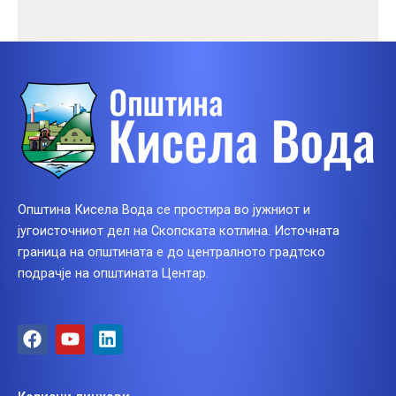
Општина Кисела Вода се простира во јужниот и
југоисточниот дел на Скопската котлина. Источната
граница на општината е до централното градтско
подрачје на општината Центар.
F
Y
L
a
o
i
c
u
n
e
t
k