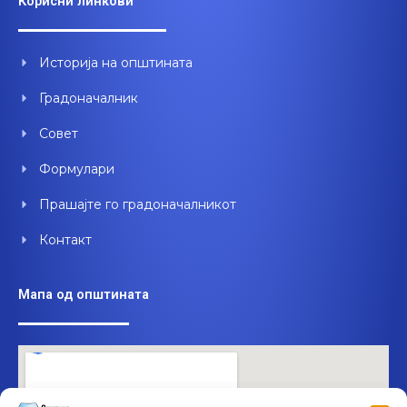
Корисни линкови
b
u
e
o
b
d
o
e
i
Историја на општината
k
n
Градоначалник
Совет
Формулари
Прашајте го градоначалникот
Контакт
Мапа од општината