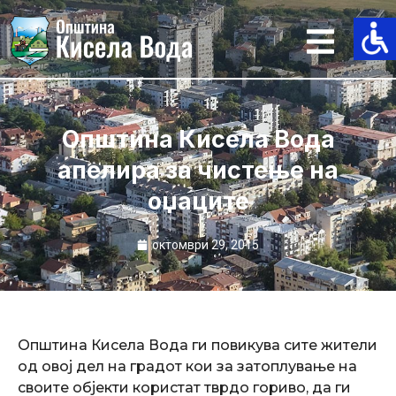
Skip
to
content
Општина Кисела Вода
апелира за чистење на
оџаците
октомври 29, 2015
Општина Кисела Вода ги повикува сите жители
од овој дел на градот кои за затоплување на
своите објекти користат тврдо гориво, да ги