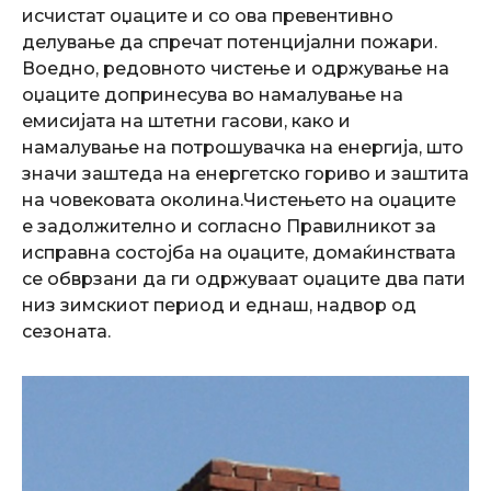
исчистат оџаците и со ова превентивно
делување да спречат потенцијални пожари.
Воедно, редовното чистење и одржување на
оџаците допринесува во намалување на
емисијата на штетни гасови, како и
намалување на потрошувачка на енергија, што
значи заштеда на енергетско гориво и заштита
на човековата околина.Чистењето на оџаците
е задолжително и согласно Правилникот за
исправна состојба на оџаците, домаќинствата
се обврзани да ги одржуваат оџаците два пати
низ зимскиот период и еднаш, надвор од
сезоната.