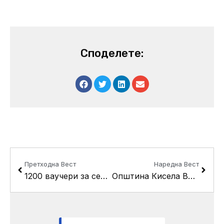
Споделете:
Prev
Next
Претходна Вест
Наредна Вест
1200 ваучери за семејствата со принова од општина Кисела Вода
Општина Кисела Вода легализираше 4160 дивоградби