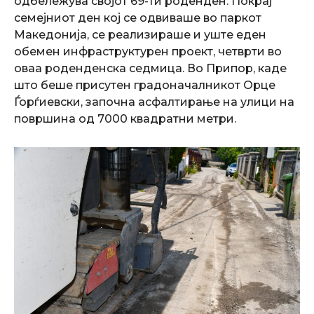
одбележува својот 69-ти роденден. Покрај
семејниот ден кој се одвиваше во паркот
Македонија, се реализираше и уште еден
обемен инфраструктурен проект, четврти во
оваа роденденска седмица. Во Припор, каде
што беше присутен градоначалникот Орце
Ѓорѓиевски, започна асфалтирање на улици на
површина од 7000 квадратни метри.