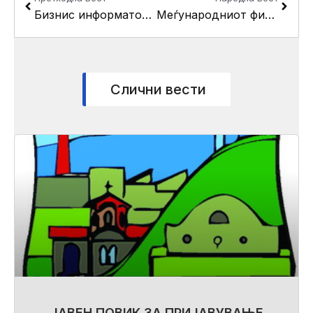
Бизнис информатор за поголема поддршка на деловните субјекти од Кисела Вода
Меѓународниот филмски фестивал ,,Киненова” од утре во Домот на култура „Билјана Беличанец“ во Кисела Вода
Слични вести
ЈАВЕН ПОВИК ЗА ПРИЈАВУВАЊЕ