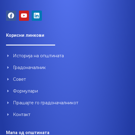
F
Y
L
a
o
i
c
u
n
e
t
k
Корисни линкови
b
u
e
o
b
d
o
e
i
Историја на општината
k
n
Градоначалник
Совет
Формулари
Прашајте го градоначалникот
Контакт
Мапа од општината