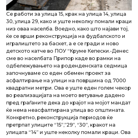
Се работи за улица 15, крак на улица 14, улица
30, улица 29, како и уште неколку помали краци
низ оваа населба. Воедно, како што најави тој,
ќе се врши реконструкција на фудбалското и
игралиштето за баскет, а е се гради и ново
детското катче во ПОУ “Круме Кепески.-Денес
сме во населбата Припор каде во рамки на
одбележувањето на роденденската седмица
започнуваме со еден обемен проект за
асфалтирање на улици на површина од 7000
квадратни метри. Ова е уште еден голем чекор
во реализацијата на моето ветување дадено
пред граѓаните дека до крајот на мојот мандат
ќе нема неасфалтирана улица во општината.
Конкретно, реконструкција периодов ќе
претрпат улиците “15”,”29”, “30”, кракот на
улицата “14” и уште неколку помали краци. Ова