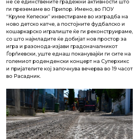
не се единствените градежни активности што
ги преземаме во Припор. Имено, во ПОУ
“Круме Кепески” инвестираме во изградба на
ново детско катче, а постојните фудбалско и
кошаркарско игралиште ќе ги реконструираме,
со што најмладите ќе добијат нов простор за
игра и разонода-изјави градоначалникот
Ѓорѓиевски, уште еднаш поканувајќи ги сите на
големиот роденденски концерт на Суперхикс
и пријателите кој започнува вечерва во 19 часот
во Расадник.