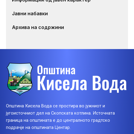
Јавни набавки
Архива на содржини
Општина Кисела Вода се простира во јужниот и
југоисточниот дел на Скопската котлина. Источната
граница на општината е до централното градтско
подрачје на општината Центар.