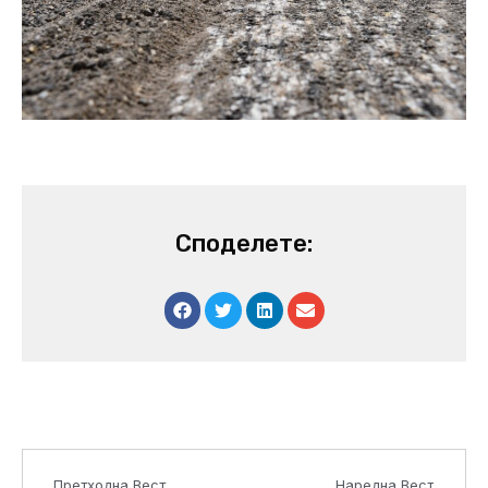
Споделете:
Prev
Next
Претходна Вест
Наредна Вест