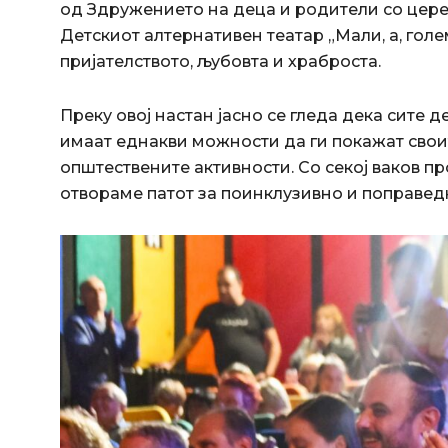
од Здружението на деца и родители со цере
Детскиот алтернативен театар „Мали, а, голем
пријателството, љубовта и храброста.
Преку овој настан јасно се гледа дека сите 
имаат еднакви можности да ги покажат своит
општествените активности. Со секој ваков п
отвораме патот за поинклузивно и поправед