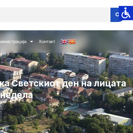
министрација
Контакт
жа Светскиот ден на лицата
 недела