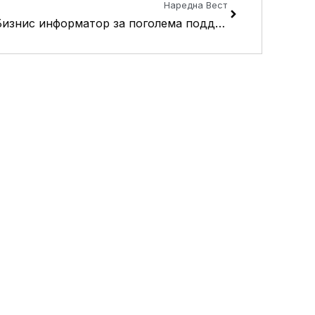
Наредна Вест
Бизнис информатор за поголема поддршка на деловните субјекти од Кисела Вода