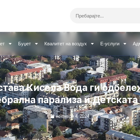
Search
ет
Буџет
Квалитет на воздух
Е-услуги
Ад
става Кисела Вода ги одбеле
ебрална парализа и Детската
ноември 4, 2024