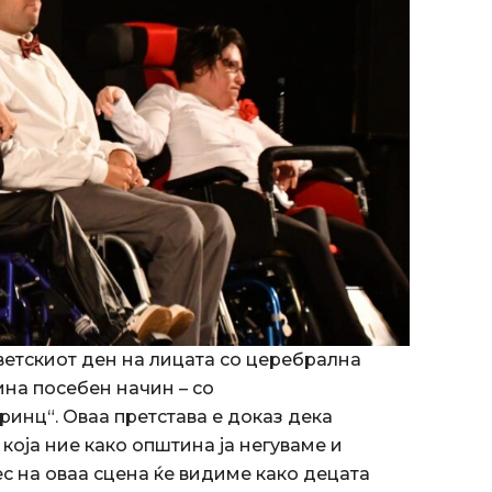
ветскиот ден на лицата со церебрална
ина посебен начин – со
ринц“. Оваа претстава е доказ дека
 која ние како општина ја негуваме и
с на оваа сцена ќе видиме како децата