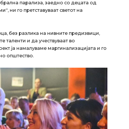
брална парализа, заедно со децата од
и“, ни го претставуваат светот на
деца, без разлика на нивните предизвици,
е таленти и да учествуваат во
роект ја намалуваме маргинализацијата и го
но општество.