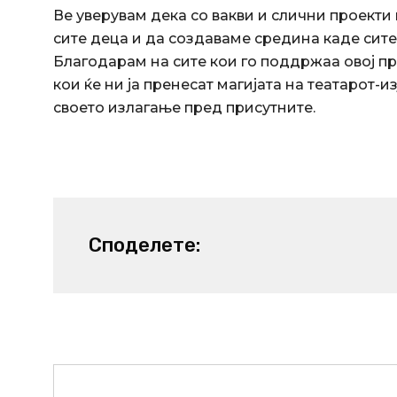
Ве уверувам дека со вакви и слични проекти
сите деца и да создаваме средина каде сите
Благодарам на сите кои го поддржаа овој пр
кои ќе ни ја пренесат магијата на театарот-
своето излагање пред присутните.
Споделете:
Prev