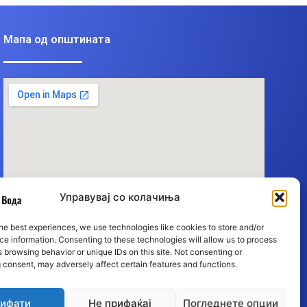
Мапа од општината
Управувај со колачиња
he best experiences, we use technologies like cookies to store and/or
e information. Consenting to these technologies will allow us to process
 browsing behavior or unique IDs on this site. Not consenting or
 consent, may adversely affect certain features and functions.
ифати
Не прифаќај
Погледнете опции