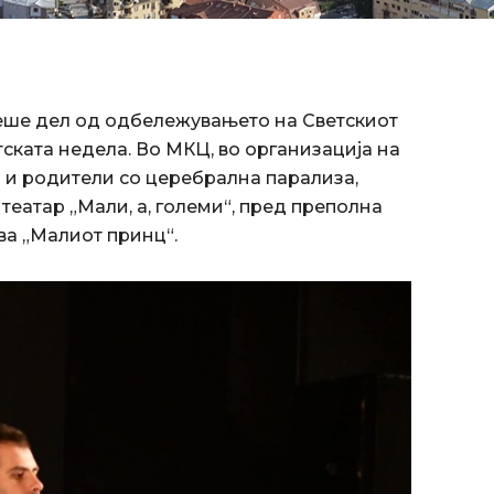
еше дел од одбележувањето на Светскиот
ската недела. Во МКЦ, во организација на
 и родители со церебрална парализа,
театар „Мали, а, големи“, пред преполна
ва „Малиот принц“.