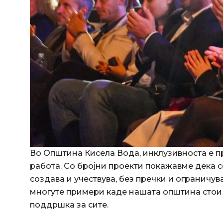
Во Општина Кисела Вода, инклузивноста е пр
работа. Со бројни проекти покажавме дека с
создава и учествува, без пречки и ограничув
многуте примери каде нашата општина стои 
поддршка за сите.