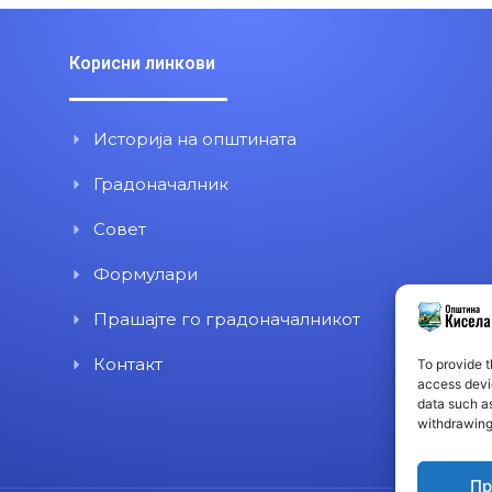
Корисни линкови
Историја на општината
Градоначалник
Совет
Формулари
Прашајте го градоначалникот
Контакт
To provide t
access devic
data such as
withdrawing
Пр