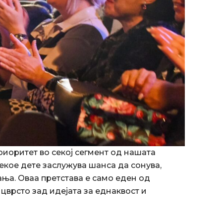
иоритет во секој сегмент од нашата
екое дете заслужува шанса да сонува,
ања. Оваа претстава е само еден од
цврсто зад идејата за еднаквост и