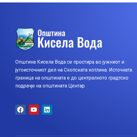
Општина Кисела Вода се простира во јужниот и
југоисточниот дел на Скопската котлина. Источната
граница на општината е до централното градтско
подрачје на општината Центар.
F
Y
L
a
o
i
c
u
n
e
t
k
b
u
e