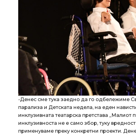
-Денес сме тука заедно да го одбележиме С
парализа и Детската недела, на еден навист
инклузивната театарска претстава „Малиот п
инклузивноста не е само збор, туку вредност
применуваме преку конкретни проекти. Дене