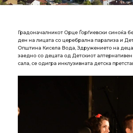
Градоначалникот Орце Ѓорѓиевски синоќа б
ден на лицата со церебрална парализа и Дет
Општина Кисела Вода, Здружението на деца
заедно со децата од Детскиот алтернативен 
сала, се одигра инклузивната детска претста