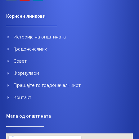
c
u
n
e
t
k
Корисни линкови
b
u
e
o
b
d
o
e
i
Историја на општината
k
n
Градоначалник
Совет
Формулари
Прашајте го градоначалникот
Контакт
Мапа од општината