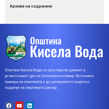
Архива на содржини
Општина Кисела Вода се простира во јужниот и
југоисточниот дел на Скопската котлина. Источната
граница на општината е до централното градтско
подрачје на општината Центар.
F
Y
L
a
o
i