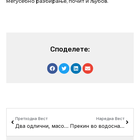
меѓусебно разбирање, почит и љубов.
Споделете:
Prev
Next
Претходна Вест
Наредна Вест
Два одлични, масовно посетени концерти за затворање на “Три круши 2014”
Прекин во водоснабдувањето во делови од Кисела Вода