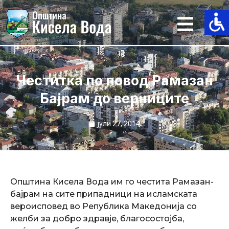
Skip
to
content
Честитка по повод Рамазан
Бајрам до верниците
јули 27, 2014
Општина Кисела Вода им го честита Рамазан-
бајрам на сите припадници на исламската
вероисповед во Република Македонија со
желби за добро здравје, благосостојба,