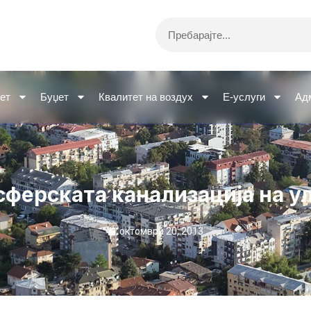
Search
ет
Буџет
Квалитет на воздух
Е-услуги
Ад
ферската канализација на у
октомври 20, 2013