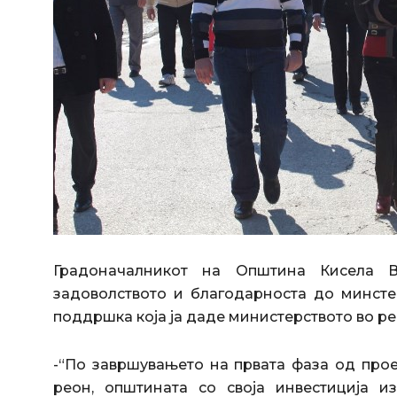
Градоначалникот на Општина Кисела В
задоволството и благодарноста до минсте
поддршка која ја даде министерството во реа
-“По завршувањето на првата фаза од прое
реон, општината со своја инвестиција 