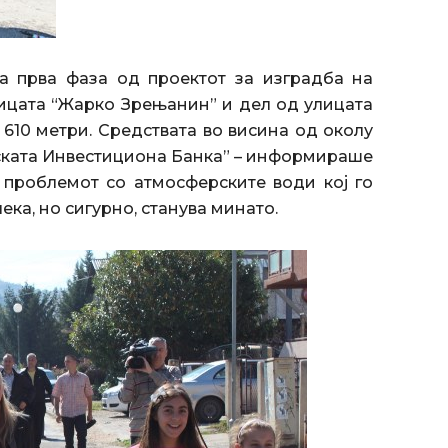
а прва фаза од проектот за изградба на
ицата “Жарко Зрењанин” и дел од улицата
610 метри. Средствата во висина од околу
ската Инвестициона Банка” – информираше
 проблемот со атмосферските води кој го
ка, но сигурно, станува минато.