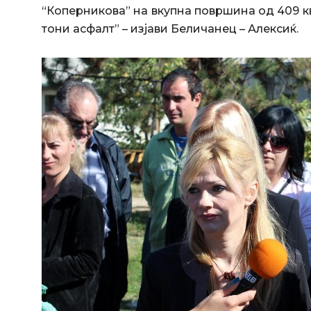
“Коперникова” на вкупна површина од 409 кв
тони асфалт” – изјави Беличанец – Алексиќ.