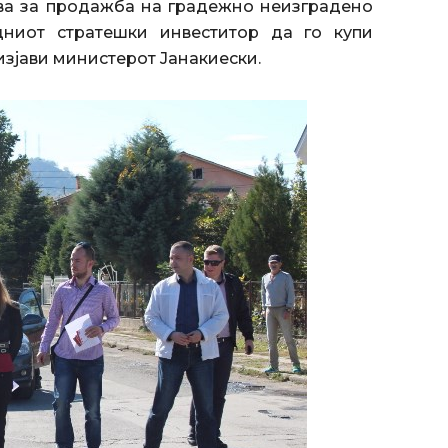
јава за продажба на градежно неизградено
дниот стратешки инвеститор да го купи
изјави министерот Јанакиески.