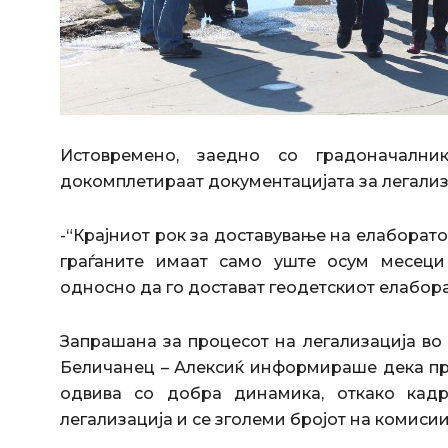
Истовремено, заедно со градоначални
докомплетираат документацијата за легализ
-“Крајниот рок за доставување на елаборато
граѓаните имаат само уште осум месеци 
односно да го достават геодетскиот елабор
Запрашана за процесот на легализација во
Беличанец – Алексиќ информираше дека про
одвива со добра динамика, откако кад
легализација и се зголеми бројот на комисии