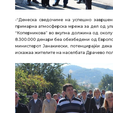
-“Денеска сведочиме на успешно завршен
примарна атмосферска мрежа за дел од ул
“Коперникова” во вкупна должина од околу 
8.300.000 денари беа обезбедени од Европ
министерот Јанакиески, потенцирајќи дека
искажаа жителите на населбата Драчево поле