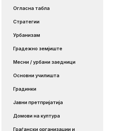
Огласна табла
Стратегии
Урбанизам
Градежно земјиште
Месни / урбани заедници
Основни училишта
Градинки
Јавни претпријатија
Домови на култура
Граѓански организации и