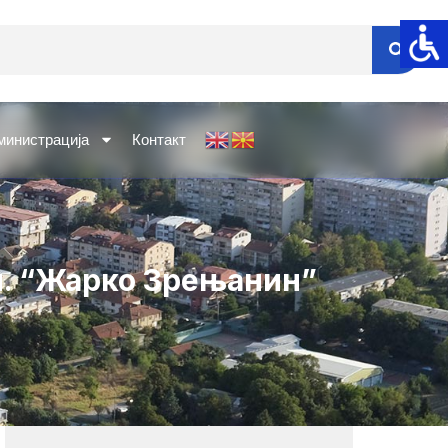
министрација
Контакт
л. “Жарко Зрењанин”