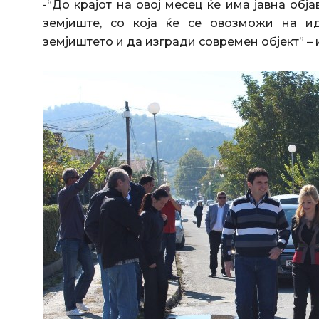
-“До крајот на овој месец ќе има јавна об
земјиште, со која ќе се овозможи на и
земјиштето и да изгради современ објект” – 