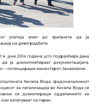
кот упатија апел до граѓаните да ја
ација на дивоградбите.
т е јуни 2014 година, што подразбира дека
да ја докомплетираат документацијата,
ат. – потенцираше министерот Јанакиески.
 општината Кисела Вода, градоначалникот
цесот за легализација во Кисела Вода се
ровски се доекипираше одделението за
 кои излегуваат на терен.