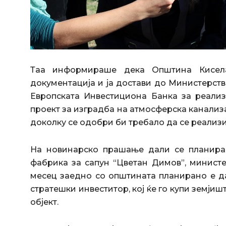
Таа информираше дека Општина Кисела 
документација и ја достави до Министерств
Европската Инвестициона Банка за реализ
проект за изградба на атмосферска канализа
доколку се одобри би требало да се реализи
На новинарско прашање дали се планира 
фабрика за сапун “Цветан Димов”, минист
месец заедно со општината планирано е да
стратешки инвеститор, кој ќе го купи земјиш
објект.