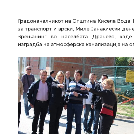
Градоначалникот на Општина Кисела Вода, 
за транспорт и врски, Миле Јанакиески ден
Зрењанин” во населбата Драчево, каде
изградба на атмосферска канализација на ов