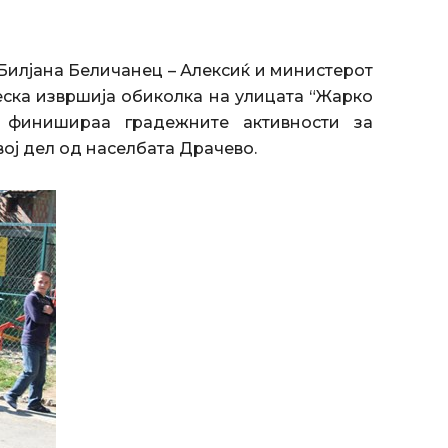
Билјана Беличанец – Алексиќ и министерот
еска извршија обиколка на улицата “Жарко
 финишираа градежните активности за
ој дел од населбата Драчево.