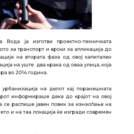
Вода ја изготви проектно-техничката
ото за транспорт и врски за апликација до
ација на втората фаза од овој капитален
ција на уште два крака од оваа улица, која
ра во 2014 година.
урбанизација на делот кај поранешната
ерот информираше дека до крајот на овој
 се распише јавен повик за изнаоѓање на
тето и на таа локација ќе изгради современ