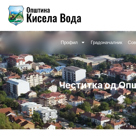
Skip
to
content
Профил
Градоначалник
Сов
Честитка од Оп