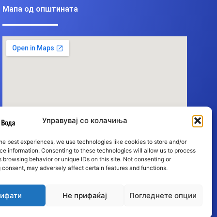
Мапа од општината
Управувај со колачиња
he best experiences, we use technologies like cookies to store and/or
e information. Consenting to these technologies will allow us to process
 browsing behavior or unique IDs on this site. Not consenting or
 consent, may adversely affect certain features and functions.
ифати
Не прифаќај
Погледнете опции