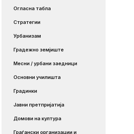
Огласна табла
Стратегии
Урбанизам
Градежно земјиште
Месни / урбани заедници
Основни училишта
Градинки
Јавни претпријатија
Домови на култура
Граѓански организации и