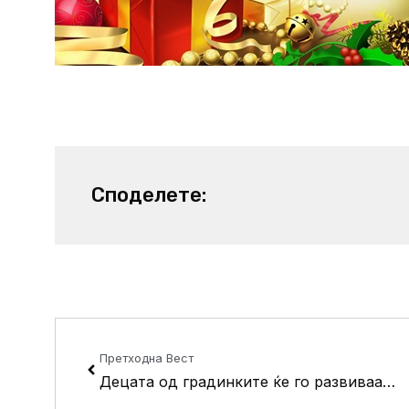
Споделете:
Prev
Претходна Вест
Децата од градинките ќе го развиваат креативниот потенцијал во областа на ликовната и драмската уметност