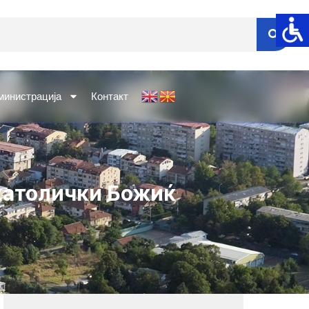
министрација
Контакт
католички Божиќ