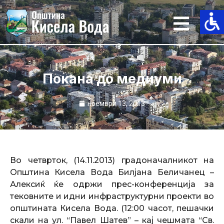
Skip
to
content
Покана до медиуми
ноември 13, 2013
Во четврток, (14.11.2013) градоначалникот на
Општина Кисела Вода Билјана Беличанец –
Алексиќ ќе одржи прес-конференција за
тековните и идни инфраструктурни проекти во
општината Кисела Вода. (12:00 часот, пешачки
скали на ул. “Павел Шатев” – кај чешмата “Св.