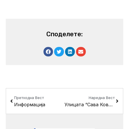
Споделете:
Prev
Next
Претходна Вест
Наредна Вест
Информација
Улицата “Сава Ковачевиќ 14” денеска без струја