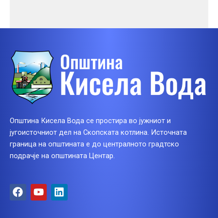
Општина Кисела Вода се простира во јужниот и
југоисточниот дел на Скопската котлина. Источната
граница на општината е до централното градтско
подрачје на општината Центар.
F
Y
L
a
o
i
c
u
n