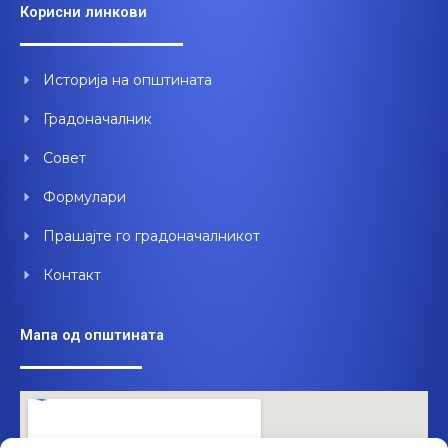
e
t
k
Корисни линкови
b
u
e
o
b
d
o
e
i
Историја на општината
k
n
Градоначалник
Совет
Формулари
Прашајте го градоначалникот
Контакт
Мапа од општината