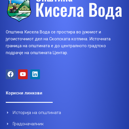
Општина Кисела Вода се простира во јужниот и
југоисточниот дел на Скопската котлина. Источната
граница на општината е до централното градтско
подрачје на општината Центар.
F
Y
L
a
o
i
c
u
n
e
t
k
Корисни линкови
b
u
e
o
b
d
o
e
i
Историја на општината
k
n
Градоначалник