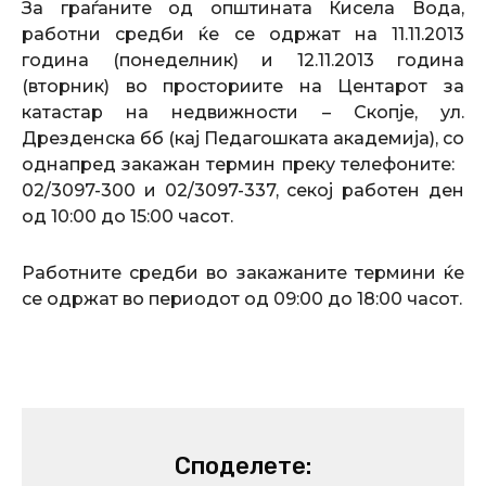
За граѓаните од општината Кисела Вода,
работни средби ќе се одржат на 11.11.2013
година (понеделник) и 12.11.2013 година
(вторник) во просториите на Центарот за
катастар на недвижности – Скопје, ул.
Дрезденска бб (кај Педагошката академија), со
однапред закажан термин преку телефоните:
02/3097-300 и 02/3097-337, секој работен ден
од 10:00 до 15:00 часот.
Работните средби во закажаните термини ќе
се одржат во периодот од 09:00 до 18:00 часот.
Споделете: