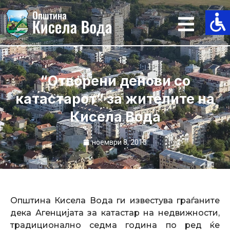
Skip
to
content
“Отворени денови со
катастарот” за жителите на
Кисела Вода
ноември 8, 2013
Општина Кисела Вода ги известува граѓаните
дека Агенцијата за катастар на недвижности,
традиционално седма година по ред ќе