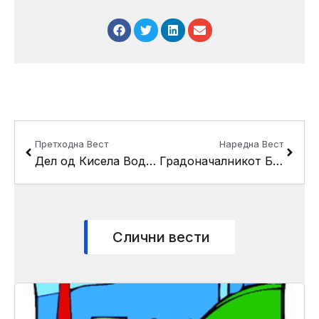
Prev
Next
Претходна Вест
Наредна Вест
Дел од Кисела Вода без струја
Градоначалникот Беличанец – Алексиќ ќе ги посети месните заедници Стаклара – Каменик и Кисела Вода
Слични вести