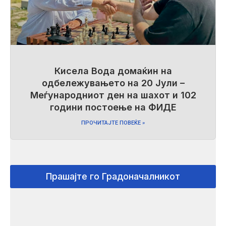
Кисела Вода домаќин на
одбележувањето на 20 Јули –
Меѓународниот ден на шахот и 102
години постоење на ФИДЕ
ПРОЧИТАЈТЕ ПОВЕЌЕ »
Прашајте го Градоначалникот